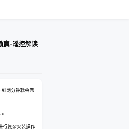
输赢-遥控解读
一到两分钟就会完
 。
进行复杂安装操作