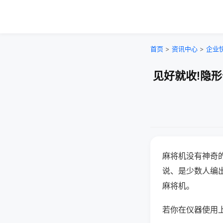
首页
>
资讯中心
>
企业
见好就收!隐
麻将机没有神奇的
说、是少数人编
麻将机。
若你在仪器使用上