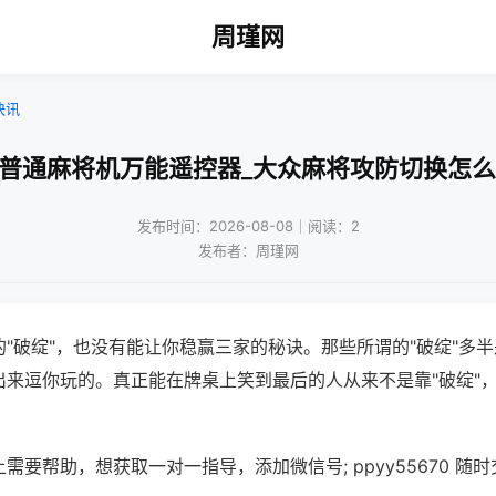
周瑾网
快讯
形普通麻将机万能遥控器_大众麻将攻防切换怎么
发布时间：2026-08-08｜阅读：2
发布者：周瑾网
"破绽"，也没有能让你稳赢三家的秘诀。那些所谓的"破绽"多
出来逗你玩的。真正能在牌桌上笑到最后的人从来不是靠"破绽"
需要帮助，想获取一对一指导，添加微信号; ppyy55670 随时